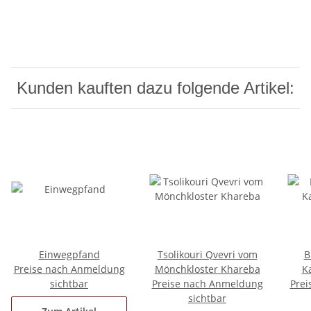
Kunden kauften dazu folgende Artikel:
Einwegpfand
Tsolikouri Qvevri vom
B
Preise nach Anmeldung
Mönchkloster Khareba
Ka
sichtbar
Preise nach Anmeldung
Prei
sichtbar