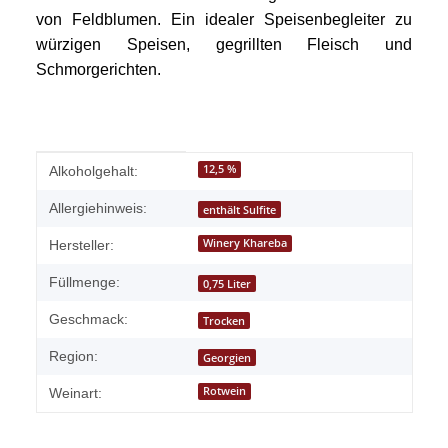
von Feldblumen. Ein idealer Speisenbegleiter zu
würzigen Speisen, gegrillten Fleisch und
Schmorgerichten.
Produkteigenschaft
Wert
12,5 %
Alkoholgehalt:
Allergiehinweis:
enthält Sulfite
Winery Khareba
Hersteller:
Füllmenge:
0,75 Liter
Geschmack:
Trocken
Region:
Georgien
Rotwein
Weinart: