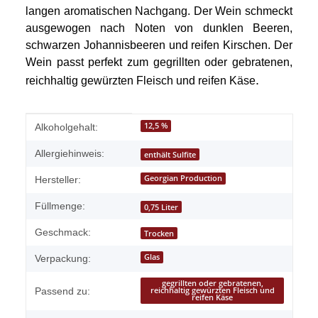
langen aromatischen Nachgang. Der Wein schmeckt
ausgewogen nach Noten von dunklen Beeren,
schwarzen Johannisbeeren und reifen Kirschen. Der
Wein passt perfekt zum gegrillten oder gebratenen,
.
reichhaltig gewürzten Fleisch und reifen Käse
Produkteigenschaft
Wert
12,5 %
Alkoholgehalt:
Allergiehinweis:
enthält Sulfite
Georgian Production
Hersteller:
Füllmenge:
0,75 Liter
Geschmack:
Trocken
Glas
Verpackung:
gegrillten oder gebratenen,
Passend zu:
reichhaltig gewürzten Fleisch und
reifen Käse