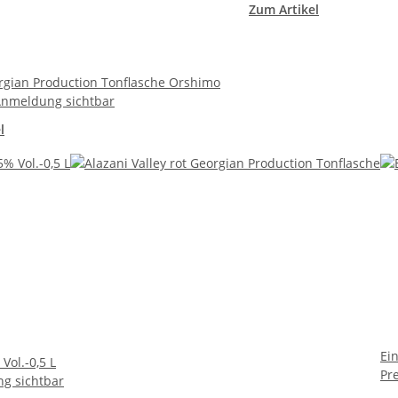
Zum Artikel
rgian Production Tonflasche Orshimo
Anmeldung sichtbar
l
Ei
ol.-0,5 L
Pr
g sichtbar