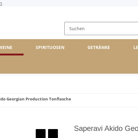
n
WEINE
SPIRITUOSEN
GETRÄNKE
L
ido Georgian Production Tonflasche
Saperavi Akido Geo