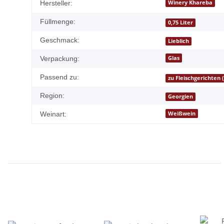
Winery Khareba
Hersteller:
Füllmenge:
0,75 Liter
Geschmack:
Lieblich
Glas
Verpackung:
Passend zu:
zu Fleischgerichten 
Region:
Georgien
Weißwein
Weinart: