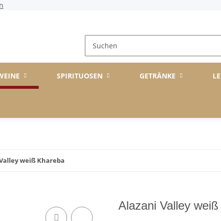
n
WEINE
SPIRITUOSEN
GETRÄNKE
LE
 Valley weiß Khareba
Alazani Valley wei