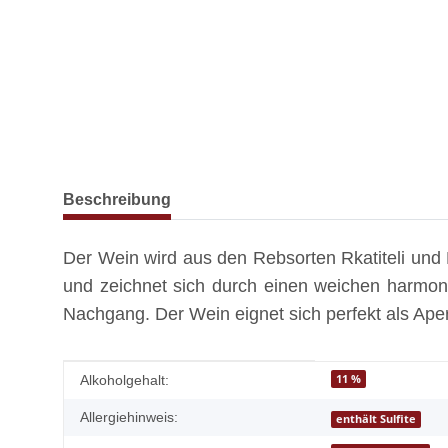
weitere Registerkarten anzeigen
Beschreibung
Der Wein wird aus den Rebsorten Rkatiteli und
und zeichnet sich durch einen weichen harmo
Nachgang. Der Wein eignet sich perfekt als Aper
Produkteigenschaft
Wert
11 %
Alkoholgehalt:
Allergiehinweis:
enthält Sulfite