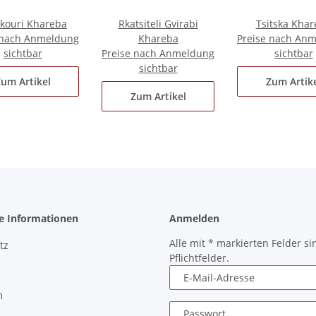
ikouri Khareba
Rkatsiteli Gvirabi
Tsitska Kha
 nach Anmeldung
Khareba
Preise nach An
sichtbar
Preise nach Anmeldung
sichtbar
sichtbar
um Artikel
Zum Artik
Zum Artikel
he Informationen
Anmelden
Alle mit
*
markierten Felder si
tz
Pflichtfelder.
E-Mail-Adresse
m
Passwort