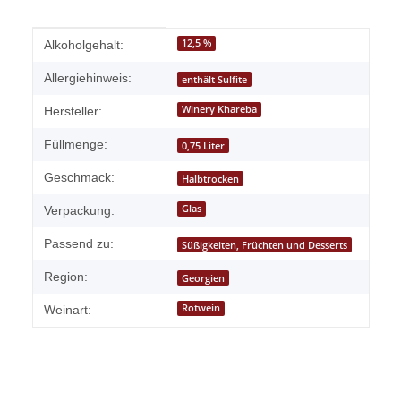
Produkteigenschaft
Wert
12,5 %
Alkoholgehalt:
Allergiehinweis:
enthält Sulfite
Winery Khareba
Hersteller:
Füllmenge:
0,75 Liter
Geschmack:
Halbtrocken
Glas
Verpackung:
Passend zu:
Süßigkeiten, Früchten und Desserts
Region:
Georgien
Rotwein
Weinart: