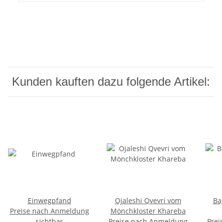
Kunden kauften dazu folgende Artikel:
Einwegpfand
Ojaleshi Qvevri vom
Ba
Preise nach Anmeldung
Mönchkloster Khareba
sichtbar
Preise nach Anmeldung
Prei