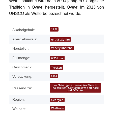
Wein Tsolikouri wird nach 8000 jährigen Georgische
Tradition in Qvevri hergestellt. Qvevri im 2013 von
UNSCO als Welterbe bezeichnet wurde.
Produkteigenschaft
Wert
12 %
Alkoholgehalt:
Allergiehinweis:
enthält Sulfite
Winery Khareba
Hersteller:
Füllmenge:
0,75 Liter
Geschmack:
Trocken
Glas
Verpackung:
zu Fleischgerichten (rotes Fleisch,
Passend zu:
Kalbfleisch, Geflügel) sowie zu Käse
und Früchten
Region:
Georgien
Weißwein
Weinart: