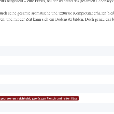
fs hergestellt – eine Praxis, bei der während des gesamten Lebenszyk
.
urch seine gesamte aromatische und texturale Komplexität erhalten blei
en, und mit der Zeit kann sich ein Bodensatz bilden. Doch genau das b
r gebratenen, reichhaltig gewürzten Fleisch und reifen Käse