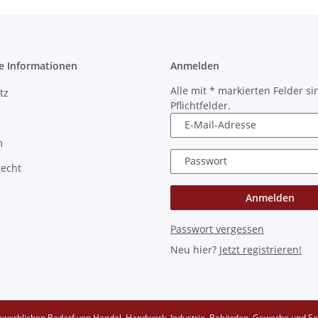
e Informationen
Anmelden
Alle mit
*
markierten Felder si
tz
Pflichtfelder.
E-Mail-Adresse
m
Passwort
recht
Anmelden
Passwort vergessen
Neu hier?
Jetzt registrieren!
ewerblichen Bedarf von Handel, Handwerk, Industrie, Behörden, Gewerbe und Se