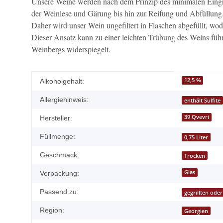
Unsere Weine werden nach dem Prinzip des minimalen Eingrif
der Weinlese und Gärung bis hin zur Reifung und Abfüllung
Daher wird unser Wein ungefiltert in Flaschen abgefüllt, wod
Dieser Ansatz kann zu einer leichten Trübung des Weins führ
Weinbergs widerspiegelt.
Produkteigenschaft
Wert
12,5 %
Alkoholgehalt:
Allergiehinweis:
enthält Sulfite
39 Qvevri
Hersteller:
Füllmenge:
0,75 Liter
Geschmack:
Trocken
Glas
Verpackung:
Passend zu:
gegrillten ode
Region:
Georgien