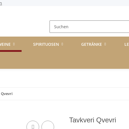
n
WEINE
SPIRITUOSEN
GETRÄNKE
L
 Qvevri
Tavkveri Qvevri