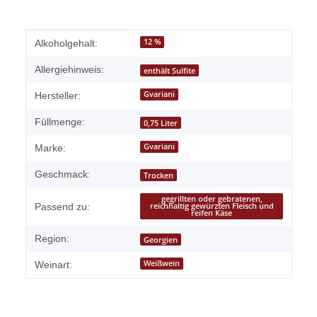
Produkteigenschaft
Wert
12 %
Alkoholgehalt:
Allergiehinweis:
enthält Sulfite
Gvariani
Hersteller:
Füllmenge:
0,75 Liter
Gvariani
Marke:
Geschmack:
Trocken
gegrillten oder gebratenen,
Passend zu:
reichhaltig gewürzten Fleisch und
reifen Käse
Region:
Georgien
Weißwein
Weinart: