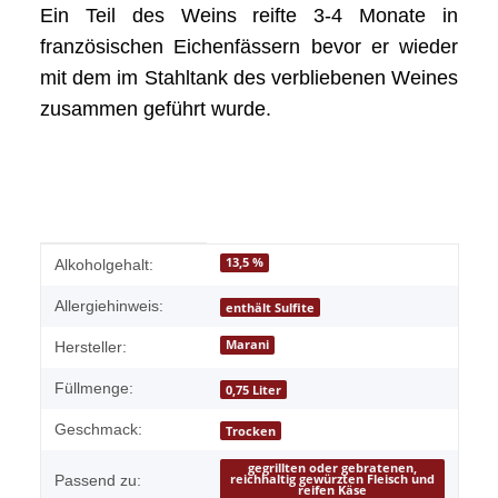
Ein Teil des Weins reifte 3-4 Monate in
französischen Eichenfässern bevor er wieder
mit dem im Stahltank des verbliebenen Weines
zusammen geführt wurde.
Produkteigenschaft
Wert
13,5 %
Alkoholgehalt:
Allergiehinweis:
enthält Sulfite
Marani
Hersteller:
Füllmenge:
0,75 Liter
Geschmack:
Trocken
gegrillten oder gebratenen,
Passend zu:
reichhaltig gewürzten Fleisch und
reifen Käse