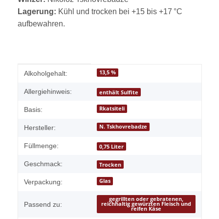
Lagerung:
Kühl und trocken bei +15 bis +17 °C
aufbewahren.
Produkteigenschaft
Wert
13,5 %
Alkoholgehalt:
Allergiehinweis:
enthält Sulfite
Rkatsiteli
Basis:
N. Tskhovrebadze
Hersteller:
Füllmenge:
0,75 Liter
Geschmack:
Trocken
Glas
Verpackung:
gegrillten oder gebratenen,
Passend zu:
reichhaltig gewürzten Fleisch und
reifen Käse