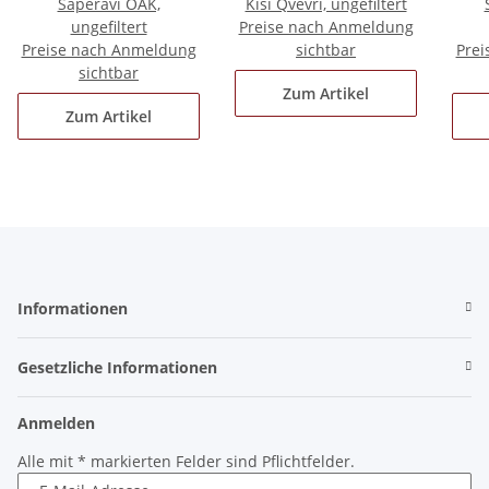
Saperavi OAK,
Kisi Qvevri, ungefiltert
ungefiltert
Preise nach Anmeldung
Preise nach Anmeldung
sichtbar
Prei
sichtbar
Zum Artikel
Zum Artikel
Informationen
Gesetzliche Informationen
Anmelden
Alle mit
*
markierten Felder sind Pflichtfelder.