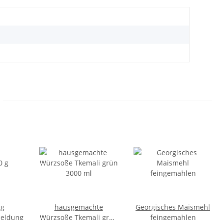
 g
hausgemachte
Georgisches Maismehl
meldung
Würzsoße Tkemali grün
feingemahlen