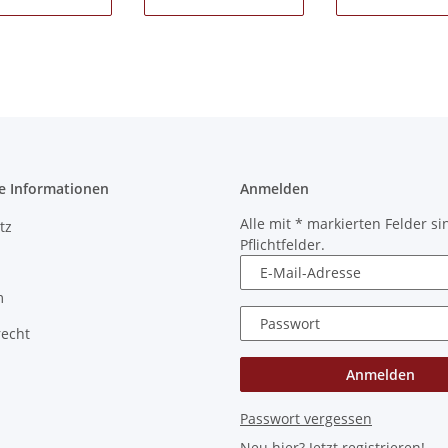
e Informationen
Anmelden
Alle mit
*
markierten Felder si
tz
Pflichtfelder.
E-Mail-Adresse
m
Passwort
recht
Anmelden
Passwort vergessen
Neu hier?
Jetzt registrieren!