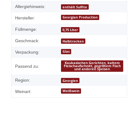
Allergiehinweis:
enthält Sulfite
Georgian Production
Hersteller:
Füllmenge:
0,75 Liter
Geschmack:
Halbtrocken
Glas
Verpackung:
Kaukasischen Gerichten, kaltem
Passend zu:
Fleischaufschnitt, gegrilltem Fisch
und anderen Speisen
Region:
Georgien
Weißwein
Weinart: