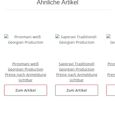
Ähnliche Artikel
Pirosmani weiß
Saperavi Traditionell
Piro
Georgian Production
Georgian Production
Preise nach Anmeldung
Preise nach Anmeldung
Prei
sichtbar
sichtbar
Zum Artikel
Zum Artikel