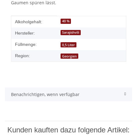
Gaumen spüren lässt.
Produkteigenschaft
Wert
40 %
Alkoholgehalt:
Sarajishvili
Hersteller:
Füllmenge:
0,5 Liter
Region:
Georgien
Benachrichtigen, wenn verfügbar
Kunden kauften dazu folgende Artikel: