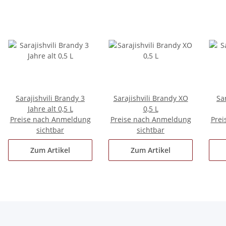
Sarajishvili Brandy 3
Sarajishvili Brandy XO
Sa
Jahre alt 0,5 L
0,5 L
Preise nach Anmeldung
Preise nach Anmeldung
Prei
sichtbar
sichtbar
Zum Artikel
Zum Artikel