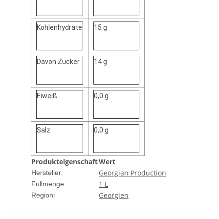
Kohlenhydrate
15 g
Davon Zucker
14 g
Eiweiß
0,0 g
Salz
0,0 g
Produkteigenschaft
Wert
Georgian Production
Hersteller:
1 L
Füllmenge:
Georgien
Region: