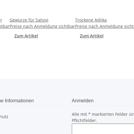
r
Gewürze für Satsivi
Trockene Adjika
htbar
Preise nach Anmeldung sichtbar
Preise nach Anmeldung sich
Zum Artikel
Zum Artikel
he Informationen
Anmelden
Alle mit
*
markierten Felder si
hutz
Pflichtfelder.