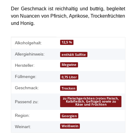
Der Geschmack ist reichhaltig und buttrig, begleitet
von Nuancen von Pfirsich, Aprikose, Trockenfrüchten
und Honig.
Produkteigenschaft
Wert
12,5 %
Alkoholgehalt:
Allergiehinweis:
enthält Sulfite
Megwine
Hersteller:
Füllmenge:
0,75 Liter
Geschmack:
Trocken
zu Fleischgerichten (rotes Fleisch,
Passend zu:
Kalbfleisch, Geflügel) sowie zu
Käse und Früchten
Region:
Georgien
Weißwein
Weinart: