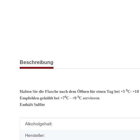
weitere Registerkarten anzeigen
Beschreibung
0
Halten Sie die Flasche nach dem Öffnen für einen Tag bei
+5
C- +10
0
0
Empfohlen gekühlt bei
+7
C - +9
C servieren
Enthält Sulfite
Produkteigenschaft
Wert
Alkoholgehalt:
Hersteller: