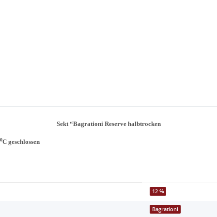
S
ekt
“Bagrationi
Reserve halbtrocken
0
C
geschlossen
12 %
Bagrationi