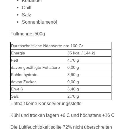
Koriander
Chilli
Salz
Sonnenblumenöl
Füllmenge: 500g
Durchschnittliche Nährwerte pro 100 Gr
Energie
35 kcal / 144 kj
Fett
4,70 g
davon gesättigte Fettsäure
0,00 g
Kohlenhydrate
3,90 g
davon Zucker
0,00 g
Eiweiß
6,40 g
Salz
2,70 g
Enthält keine Konservierungsstoffe
Kühl und trocken lagern +6 C und höchstens +16 C
Die Luftfeuchtigkeit sollte 72% nicht überschreiten