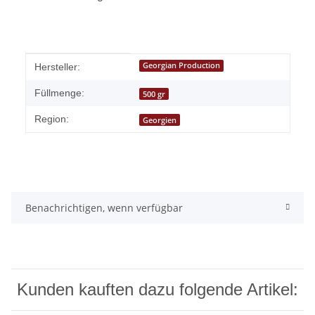
Produkteigenschaft
Wert
Georgian Production
Hersteller:
Füllmenge:
500 gr
Region:
Georgien
Benachrichtigen, wenn verfügbar
Kunden kauften dazu folgende Artikel: